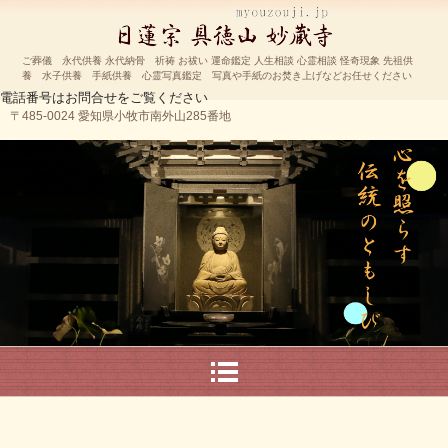
ご葬儀 永代供養 永代納骨 祈祷 お祓い 運命鑑定 人生相談 心霊相談 怪奇現象 先祖供
養 水子供養 手紙供養 心霊写真鑑定 写真や手紙のお焚き上げなどお任せください
電話番号はお問合せをご覧ください
〒485-0024 愛知県小牧市南外山285番地