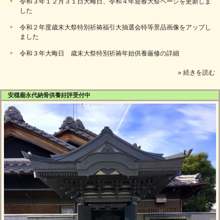
令和３年１２月３１日大晦日、令和４年迎春大祭ページを更新しま
した
令和２年度歳末大祭特別祈祷福引大抽選会特等景品画像をアップし
ました
令和３年大晦日 歳末大祭特別祈祷年始供養厳修の詳細
» 続きを読む
安穏廟永代納骨供養好評受付中