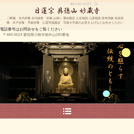
ご葬儀 永代供養 永代納骨 祈祷 お祓い 運命鑑定 人生相談 心霊相談 怪奇現象 先祖供
養 水子供養 手紙供養 心霊写真鑑定 写真や手紙のお焚き上げなどお任せください
電話番号はお問合せをご覧ください
〒485-0024 愛知県小牧市南外山285番地