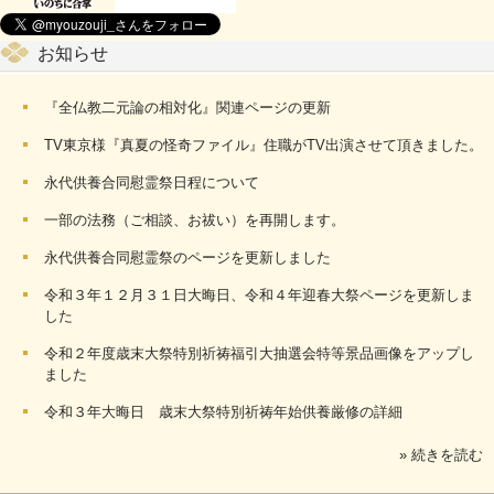
お知らせ
『全仏教二元論の相対化』関連ページの更新
TV東京様『真夏の怪奇ファイル』住職がTV出演させて頂きました。
永代供養合同慰霊祭日程について
一部の法務（ご相談、お祓い）を再開します。
永代供養合同慰霊祭のページを更新しました
令和３年１２月３１日大晦日、令和４年迎春大祭ページを更新しま
した
令和２年度歳末大祭特別祈祷福引大抽選会特等景品画像をアップし
ました
令和３年大晦日 歳末大祭特別祈祷年始供養厳修の詳細
» 続きを読む